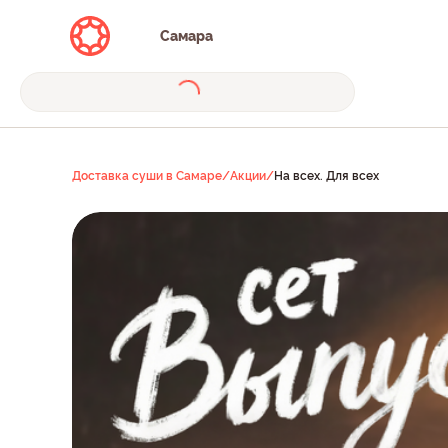
Самара
Доставка суши в Самаре
/
Акции
/
На всех. Для всех