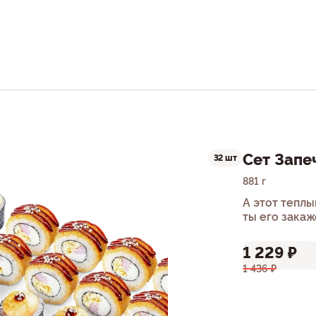
Сет Запе
32 шт
881 г
А этот теплы
ты его зака
1 229 ₽
1 436 ₽