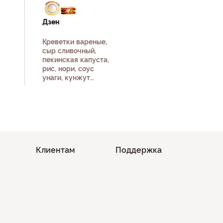
Дзен
Креветки вареные,
сыр сливочный,
пекинская капуста,
рис, нори, соус
унаги, кунжут
белый, кляр, сухари
панко.
Клиентам
Поддержка