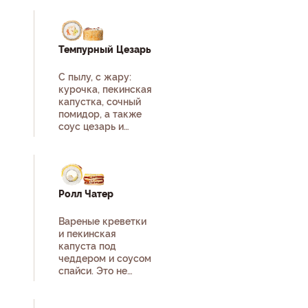
Темпурный Цезарь
С пылу, с жару:
курочка, пекинская
капустка, сочный
помидор, а также
соус цезарь и
унаги.
Ролл Чатер
Вареные креветки
и пекинская
капуста под
чеддером и соусом
спайси. Это не
просто ролл, а
морская мелодия!