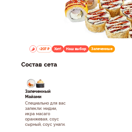
-207 ₽
Хит!
Наш выбор
Запеченные
Состав сета
Запеченный
Майами
Специально для вас
запекли: мидии,
икра масаго
оранжевая, соус
сырный, соус унаги.