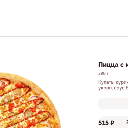
Пицца с 
390 г
Купаты куриные, соус г
укроп, соус 
515 ₽