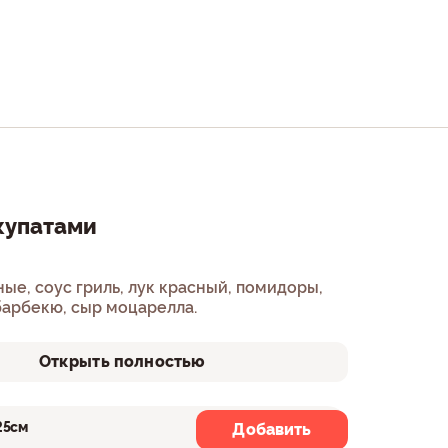
купатами
риль, лук красный, помидоры,
барбекю, сыр моцарелла.
Открыть полностью
25см
30см
Добавить