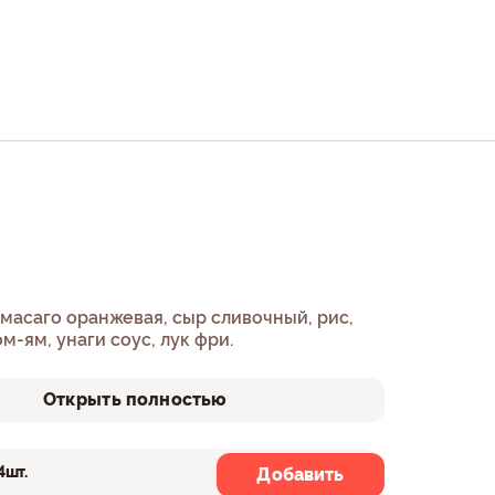
масаго оранжевая, сыр сливочный, рис,
ом-ям, унаги соус, лук фри.
Открыть полностью
4шт.
8шт.
Добавить