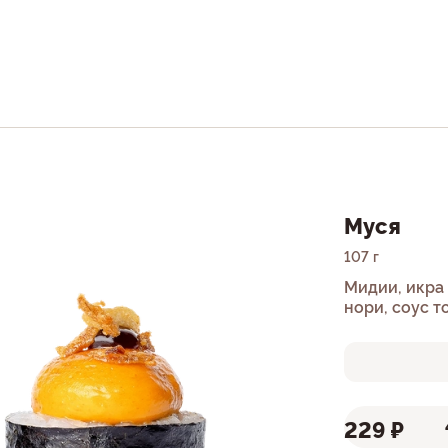
Муся
107 г
Мидии, икра 
нори, соус т
229 ₽