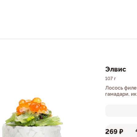
Элвис
107 г
Лосось филе,
гамадари, ик
269 ₽